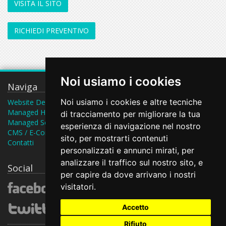
VISITA IL SITO
RICHIEDI PREVENTIVO
Noi usiamo i cookies
Naviga
Contatti
Noi usiamo i cookies e altre tecniche
Website Design
Piazza San F. d'Assisi 25,
Managed Hosting
di tracciamento per migliorare la tua
Bisceglie (BT), Italy
Managed Server
esperienza di navigazione nel nostro
dalweb@webenginenet.it
CMS / E-Commerce
sito, per mostrarti contenuti
Contatti
personalizzati e annunci mirati, per
analizzare il traffico sul nostro sito, e
Social
per capire da dove arrivano i nostri
visitatori.
Accetto
Rifiuto